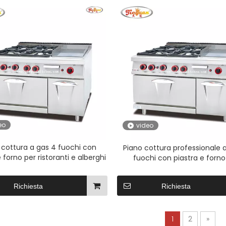
eo
video
 cottura a gas 4 fuochi con
Piano cottura professionale 
e forno per ristoranti e alberghi
fuochi con piastra e forno
ristoranti e alberghi
Richiesta
Richiesta
1
2
»