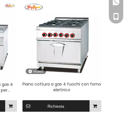
+86135
+86-13
video
Piano cottura a gas 4 fuochi con forno
a gas 4
elettrico
 per
Richiesta