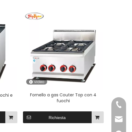
video
Fornello a gas Couter Top con 4
ochi e
fuochi
+86-20
Richiesta
export