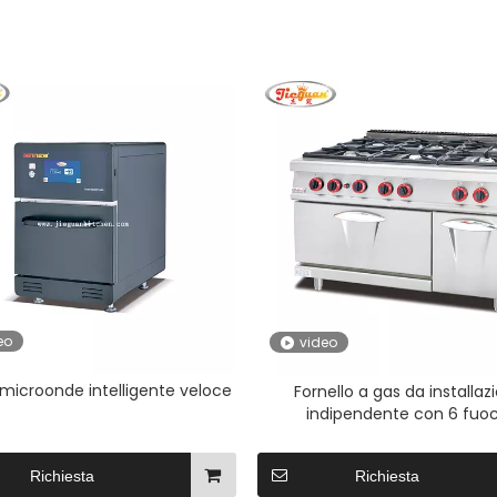
eo
video
 microonde intelligente veloce
Fornello a gas da installaz
indipendente con 6 fuoc
Richiesta
Richiesta