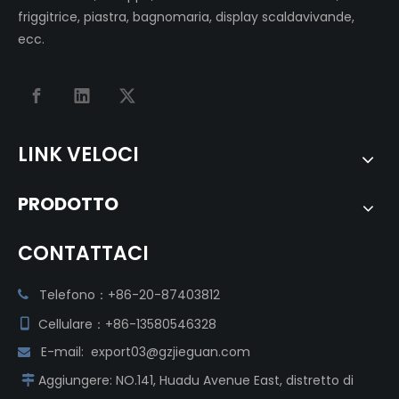
friggitrice, piastra, bagnomaria, display scaldavivande,
ecc.
LINK VELOCI
PRODOTTO
CONTATTACI
Telefono：+86-20-87403812

Cellulare：+86-13580546328

E-mail:
export03@gzjieguan.com

Aggiungere:
NO.141, Huadu Avenue East, distretto di
