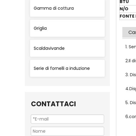
BTU
Gamma di cottura
N/O
FONTE 
Griglia
Car
1. Se
Scaldavivande
2.Il 
Serie di fornelli a induzione
3. D
4.Di
CONTATTACI
5. Di
6.co