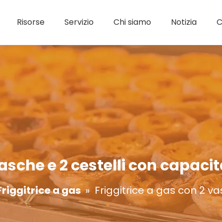
Risorse
Servizio
Chi siamo
Notizia
C
Serie di fornelli a induzione
Piano cottura a induzione a libera installazione
Fornello a induzione da tavolo
Attrezzature per sn
Macchin
Scaldaviva
asche e 2 cestelli con capacità
Friggitrice a gas
»
Friggitrice a gas con 2 va