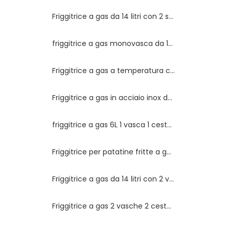
Friggitrice a gas da 14 litri con 2 serbatoi
friggitrice a gas monovasca da 14 lt
Friggitrice a gas a temperatura controllata 3 tubi 35L
Friggitrice a gas in acciaio inox da 30 litri, 1 vasca e 2 cestelli
friggitrice a gas 6L 1 vasca 1 cestello a Guangzhou
Friggitrice per patatine fritte a gas con doppio serbatoio 6L+6L
Friggitrice a gas da 14 litri con 2 vasche
Friggitrice a gas 2 vasche 2 cestelli 28L