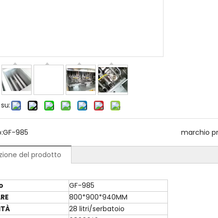
 su:
:
GF-985
marchio pr
zione del prodotto
o
GF-985
RE
800*900*940MM
ITÀ
28 litri/serbatoio