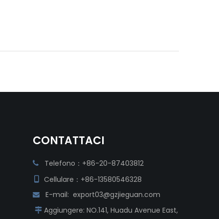
CONTATTACI
Telefono：+86-20-87403812

Cellulare：+86-13580546328

E-mail:
export03@gzjieguan.com

Aggiungere:
NO.141, Huadu Avenue East,
