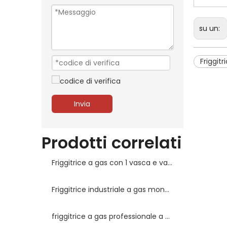
su un:
Friggitr
Invia
Prodotti correlati
Friggitrice a gas con 1 vasca e valvola Minisit
Friggitrice industriale a gas monovasca 1 cestello con 3 fuochi
friggitrice a gas professionale a vasca singola