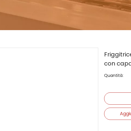
Friggitri
con capac
Quantità:
Aggi