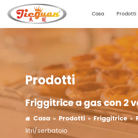
Casa
Prodotti
Macchina per il caffè
Macchina da caffè a doppio gruppo
Macchina da caffè monogruppo
Bollitore per zuppa di gas
Prodotti
Friggitrice a gas con 2 v
Casa
»
Prodotti
»
Friggitrice
»
litri/serbatoio